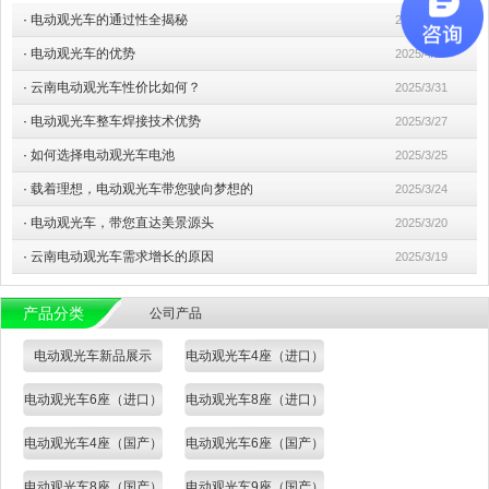
·
电动观光车的通过性全揭秘
2025/4/3
·
电动观光车的优势
2025/4/2
·
云南电动观光车性价比如何？
2025/3/31
·
电动观光车整车焊接技术优势
2025/3/27
·
如何选择电动观光车电池
2025/3/25
·
载着理想，电动观光车带您驶向梦想的
2025/3/24
·
电动观光车，带您直达美景源头
2025/3/20
·
云南电动观光车需求增长的原因
2025/3/19
产品分类
公司产品
电动观光车新品展示
电动观光车4座（进口）
电动观光车6座（进口）
电动观光车8座（进口）
电动观光车4座（国产）
电动观光车6座（国产）
电动观光车8座（国产）
电动观光车9座（国产）