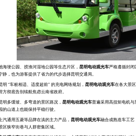
池海埂公园、捞渔河湿地公园等生态片区，
昆明电动观光车
严格遵循封闭
宁静，也为游客提供了省力的代步选择昆明交通局。
昆明
“车桩相适、适度超前” 的充电网络规划，
昆明电动观光车
在各大景区
营方彻底告别续航焦虑云南省政府。
昆明多缓坡、多弯道的景区路况，
昆明电动观光车
普遍采用高扭矩电机与
园的山道上也能保持平稳行驶。
上汽通用五菱等品牌在滇的主力产品，
昆明电动观光车
融合成熟造车工艺
景区狭窄街巷与人群密集区域。