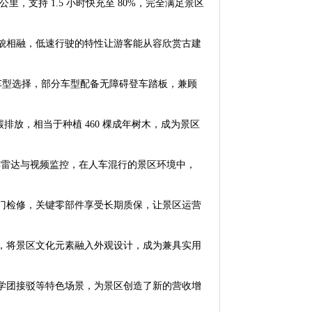
公里，支持
1.5
小时快充至
80%
，完全满足景区
貌相融，低速行驶的特性让游客能从容欣赏古建
车型选择，部分车型配备无障碍登车踏板，兼顾
碳排放，相当于种植
460
棵成年树木，成为景区
车雷达与视频监控，在人车混行的景区环境中，
门检修，关键零部件享受长期质保，让景区运营
，将景区文化元素融入外观设计，成为兼具实用
学团接驳等特色场景，为景区创造了新的营收增