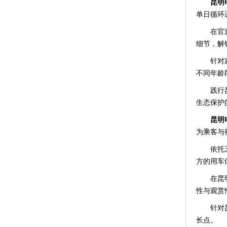
昆明
单日循环
在官
细节，解
针对
不同年龄
践行
生态保护
昆明
为乘客与
依托
方的用车
在昆
性与观赏
针对
长点。