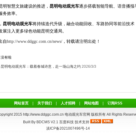
昆明智慧文旅建设的推进，
昆明电动观光车
逐步搭载智能导航、语音播报
服务效率。
，
昆明电动观光车
将持续迭代升级，融合动能回收、车路协同等前沿技术
发展注入更多绿色动能昆明交通局。
出自
http://www.ddggc.com.cn/news/
，转载请注明出处！
：没有啦
：
昆明电动观光车：载着春城诗意，赴一场山海之约
2026/3/3
网站首页
|
关于我们
|
人才招聘
|
网站地图
|
订阅RSS
opyright 2015
http://www.ddggc.com.cn
电动观光车官网 版权所有 All Rights Reserv
Built By
BDCMS V2.1
百度科技
技术支持
滇ICP备2021007496号-14