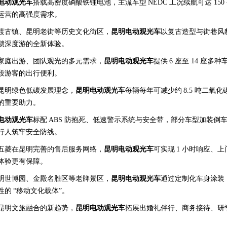
电动观光车
搭载高密度磷酸铁锂电池，主流车型
NEDC
工况续航可达
150
运营的高强度需求。
渡古镇、昆明老街等历史文化街区，
昆明电动观光车
以复古造型与街巷风
锁深度游的全新体验。
家庭出游、团队观光的多元需求，
昆明电动观光车
提供
6
座至
14
座多种
段游客的出行便利。
昆明绿色低碳发展理念，
昆明电动观光车
每辆每年可减少约
8.5
吨二氧化
的重要助力。
电动观光车
标配
ABS
防抱死、低速警示系统与安全带，部分车型加装倒
行人筑牢安全防线。
五菱在昆明完善的售后服务网络，
昆明电动观光车
可实现
1
小时响应、上
体验更有保障。
明世博园、金殿名胜区等老牌景区，
昆明电动观光车
通过定制化车身涂装
性的
“移动文化载体”。
昆明文旅融合的新趋势，
昆明电动观光车
拓展出婚礼伴行、商务接待、研