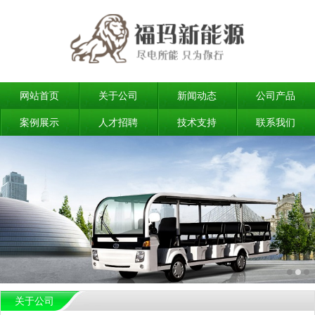
网站首页
关于公司
新闻动态
公司产品
案例展示
人才招聘
技术支持
联系我们
关于公司