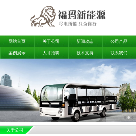
网站首页
关于公司
新闻动态
公司产品
案例展示
人才招聘
技术支持
联系我们
关于公司