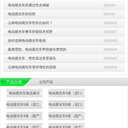
·
电动观光车的通过性全揭秘
2025/4/3
·
电动观光车的优势
2025/4/2
·
云南电动观光车性价比如何？
2025/3/31
·
电动观光车整车焊接技术优势
2025/3/27
·
如何选择电动观光车电池
2025/3/25
·
载着理想，电动观光车带您驶向梦想的
2025/3/24
·
电动观光车，带您直达美景源头
2025/3/20
·
云南电动观光车需求增长的原因
2025/3/19
产品分类
公司产品
电动观光车新品展示
电动观光车4座（进口）
电动观光车6座（进口）
电动观光车8座（进口）
电动观光车4座（国产）
电动观光车6座（国产）
电动观光车8座（国产）
电动观光车9座（国产）